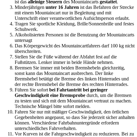
ist das
alleinige Steuern
des Mountaincarts
gestattet
.
Minderjährigen
unter 16 Jahren
ist das Befahren der Strecke
mit einem Mountaincart nur in Begleitung und mit
Unterschrift einer verantwortlichen Aufsichtsperson erlaubt.
Tragen Sie sportliche Kleidung, Brille/Sonnenbrille und festes
Schuhwerk.
Alkoholisierten Personen ist die Benutzung der Mountaincarts
untersagt
Das Körpergewicht des Mountaincartfahrers darf 100 kg nicht
überschreiten.
Stellen Sie die Füße während der Abfahrt fest auf die
Fußstützen. Lenker immer in beide Hände nehmen.
Bremsen Sie immer mit beiden Bremshebeln gleichzeitig,
sonst kann das Mountaincart ausbrechen. Der linke
Bremshebel betätigt die Bremse des linken Hinterrades und
der rechte Bremshebel die Bremse des rechten Hinterrades.
Führen Sie sofort
bei Fahrtantritt bei geringer
Geschwindigkeit eine Bremsprobe
durch, um die Bremsen
zu testen und sich mit dem Mountaincart vertraut zu machen.
Technische Mängel bitte sofort melden.
Fahren Sie nur mit mäßiger Geschwindigkeit, den örtlichen
Gegebenheiten angepasst, so dass Sie jederzeit sicher anhalten
können. Verschiedene Fahrbahnuntergründe erfordern
unterschiedliches Fahrverhalten.
Vor Kurven ist die Fahrgeschwindigkeit zu reduzieren. Bei zu